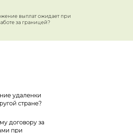
ожение выплат ожидает при
аботе за границей?
ение удаленки
другой стране?
му договору за
ами при