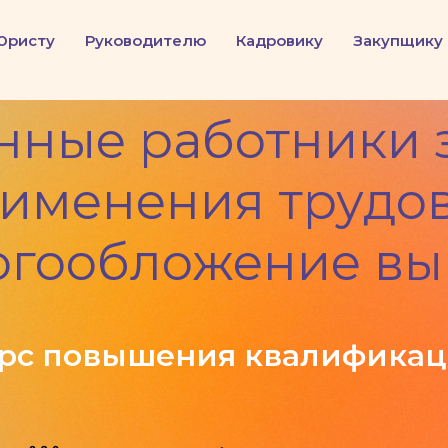
Юристу
Руководителю
Кадровику
Закупщику
ные работники 
именения трудов
огообложение вы
рс повышения квалифика