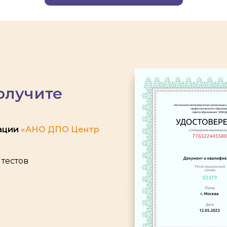
олучите
ации
«АНО ДПО Центр
тестов