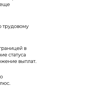
 еще
о трудовому
границей в
ие статуса
ожение выплат.
по
люс.