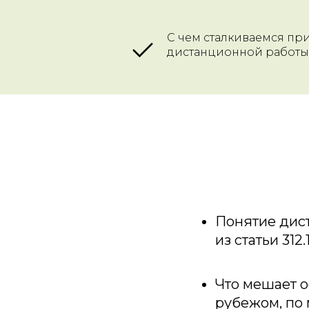
С чем сталкиваемся п
дистанционной работы
Понятие дис
из статьи 31
Что мешает о
рубежом, по