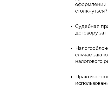
оформлении 
столкнуться?
Судебная пр
договору за 
Налогооблож
случае заклю
налогового р
Практическое
использован