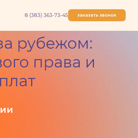
8 (383) 363-73-45
заказать звонок
за рубежом:
ого права и
плат
ции