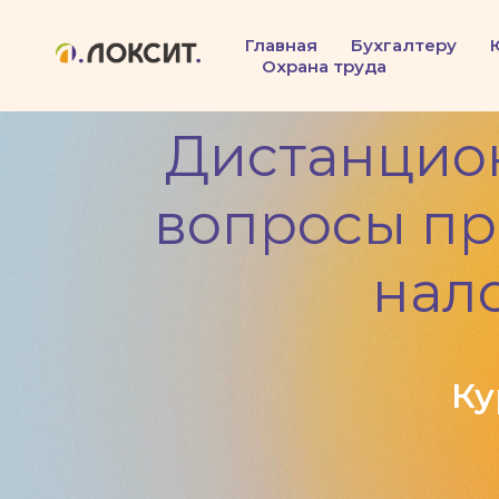
Главная
Бухгалтеру
Охрана труда
Дистанцион
вопросы пр
нал
Ку