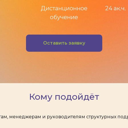
Дистанционное
24 ак.ч.
обучение
Оставить заявку
Кому подойдёт
стам, менеджерам и руководителям структурных под