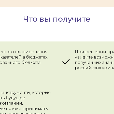
Что вы получите
етного планирования,
При решении пра
оказателей в бюджетах,
увидите возможн
рованного бюджета
полученных знани
российских комп
 инструменты, которые
ть будущее
 компании,
ые потоки, принимать
е и управленческие