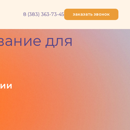
8 (383) 363-73-45
заказать звонок
вание для
ции