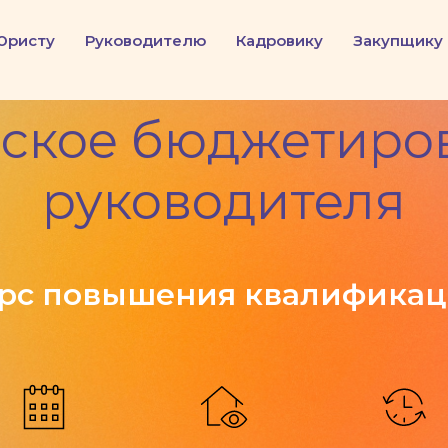
Юристу
Руководителю
Кадровику
Закупщику
ское бюджетиро
руководителя
рс повышения квалифика