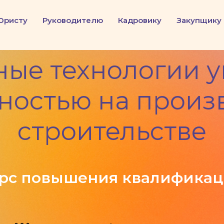
Юристу
Руководителю
Кадровику
Закупщику
ые технологии 
ностью на произв
строительстве
рс повышения квалифика