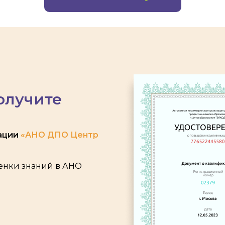
олучите
ации
«АНО ДПО Центр
ценки знаний в АНО