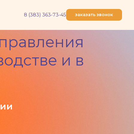
8 (383) 363-73-45
заказать звонок
управления
одстве и в
ции