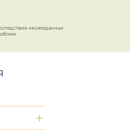
оследствия неожиданных
роблем.
я